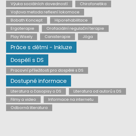
Výuka sociálních dovedností
Chirofonetika
Vojtova metoda reflexní lokomoce
Bobath Koncept
Hiporehabilitace
Ergoterapie
Orofaciální regulační terapie
Play Wisely
Canisterapie
Jóga
Práce s dětmi - Inkluze
Dospělí s DS
Pracovní příležitosti pro dospělé s DS
Dostupné informace
Literatura a časopisy o DS
Literatura od autorů s DS
Filmy a video
Informace na internetu
Odborná literatura