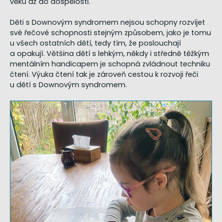
věku až do dospělosti.
Děti s Downovým syndromem nejsou schopny rozvíjet
své řečové schopnosti stejným způsobem, jako je tomu
u všech ostatních dětí, tedy tím, že poslouchají
a opakují. Většina dětí s lehkým, někdy i středně těžkým
mentálním handicapem je schopná zvládnout techniku
čtení. Výuka čtení tak je zároveň cestou k rozvoji řeči
u dětí s Downovým syndromem.