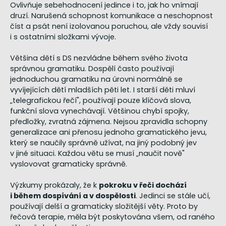
Ovlivňuje sebehodnocení jedince i to, jak ho vnímají
druzí. Narušená schopnost komunikace a neschopnost
číst a psát není izolovanou poruchou, ale vždy souvisí
i s ostatními složkami vývoje.
Většina dětí s DS nezvládne během svého života
správnou gramatiku. Dospělí často používají
jednoduchou gramatiku na úrovni normálně se
vyvíjejících dětí mladších pěti let. I starší děti mluví
„telegrafickou řečí", používají pouze klíčová slova,
funkční slova vynechávají. Většinou chybí spojky,
předložky, zvratná zájmena. Nejsou zpravidla schopny
generalizace ani přenosu jednoho gramatického jevu,
který se naučily správně užívat, na jiný podobný jev
v jiné situaci. Každou větu se musí „naučit nově"
vyslovovat gramaticky správně.
Výzkumy prokázaly, že k
pokroku v řeči dochází
i během dospívání a v dospělosti
. Jedinci se stále učí,
používají delší a gramaticky složitější věty. Proto by
řečová terapie, měla být poskytována všem, od raného