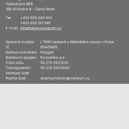
Vybíralova 969
198 00
Praha 9 - Černý Most
Tel:
+420 603 440 442
+420 603 231 045
E-mail:
info@downsyndrom.cz
Spisová značka:
L 7690 vedená u Městského soudu v Praze
IČ:
65401905
Datová schránka:
t4dyjph
Bankovní spojení:
Fio banka, a.s.
Číslo účtu:
110 276 091/2010
Transparentní
110 276 091/0600
sbírkový účet:
PayPal účet:
downsyndrom@centrum.cz
Vstup pro členy
Down Syndrom CZ
Klub nejmenších dětí s DS
Klub POUZE rodičů
starších dětí (12+) s DS