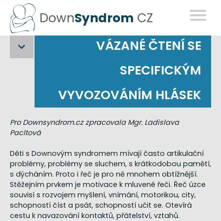
Down
Syndrom
CZ
VÁZANÉ ČTENÍ SE
SPECIFICKÝM
VYVOZOVÁNÍM HLÁSEK
Pro Downsyndrom.cz zpracovala Mgr. Ladislava
Pacltová
Děti s Downovým syndromem mívají často artikulační
problémy, problémy se sluchem, s krátkodobou pamětí,
s dýcháním. Proto i řeč je pro ně mnohem obtížnější.
Stěžejním prvkem je motivace k mluvené řeči. Řeč úzce
souvisí s rozvojem myšlení, vnímání, motorikou, city,
schopností číst a psát, schopností učit se. Otevírá
cestu k navazování kontaktů, přátelství, vztahů.