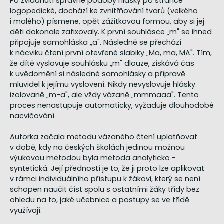
Po zvládnutí správné podoby hlásky po stránce
logopedické, dochází ke zvnitřňování tvarů (velkého
i malého) písmene, opět zážitkovou formou, aby si jej
děti dokonale zafixovaly. K první souhlásce „m" se ihned
připojuje samohláska „a". Následně se přechází
k nácviku čtení první otevřené slabiky „Ma, ma, MA". Tím,
že dítě vyslovuje souhlásku „m" dlouze, získává čas
k uvědomění si následné samohlásky a přípravě
mluvidel k jejímu vyslovení. Nikdy nevyslovuje hlásky
izolovaně „m-a", ale vždy vázaně „mmmaaa". Tento
proces nenastupuje automaticky, vyžaduje dlouhodobé
nacvičování.
Autorka začala metodu vázaného čtení uplatňovat
v době, kdy na českých školách jedinou možnou
výukovou metodou byla metoda analyticko -
syntetická. Její předností je to, že ji proto lze aplikovat
v rámci individuálního přístupu k žákovi, který se není
schopen naučit číst spolu s ostatními žáky třídy bez
ohledu na to, jaké učebnice a postupy se ve třídě
využívají.