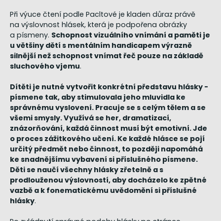
Při výuce čtení podle Pacltové je kladen důraz právě
na výslovnost hlásek, která je podpořena obrázky
a písmeny.
Schopnost vizuálního vnímání a paměti je
u většiny dětí s mentálním handicapem výrazně
silnější než schopnost vnímat řeč pouze na základě
sluchového vjemu
.
Dítěti je nutné vytvořit konkrétní představu hlásky -
písmene tak, aby stimulovala jeho mluvidla ke
správnému vyslovení. Pracuje se s celým tělem a se
všemi smysly. Využívá se her, dramatizací,
znázorňování, každá činnost musí být emotivní. Jde
o proces zážitkového učení. Ke každé hlásce se pojí
určitý předmět nebo činnost, to později napomáhá
ke snadnějšímu vybavení si příslušného písmene.
Děti se naučí všechny hlásky zřetelně a s
prodlouženou výslovností, aby docházelo ke zpětné
vazbě a k fonematickému uvědomění si příslušné
hlásky
.