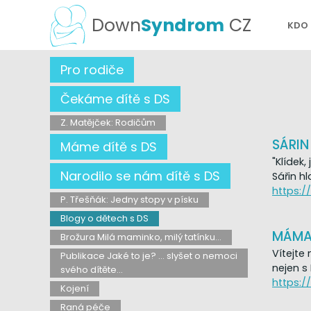
Down
Syndrom
CZ
KDO
Pro rodiče
Čekáme dítě s DS
Z. Matějček: Rodičům
SÁRIN
Máme dítě s DS
"Klídek
Narodilo se nám dítě s DS
Sářin h
https:/
P. Třešňák: Jedny stopy v písku
Blogy o dětech s DS
MÁMA
Brožura Milá maminko, milý tatínku...
Vítejte
Publikace Jaké to je? ... slyšet o nemoci
nejen 
svého dítěte...
https:
Kojení
Raná péče