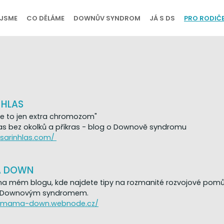
 JSME
CO DĚLÁME
DOWNŮV SYNDROM
JÁ S DS
PRO RODIČ
 HLAS
, je to jen extra chromozom"
las bez okolků a příkras - blog o Downově syndromu
/sarinhlas.com/
 DOWN
 na mém blogu, kde najdete tipy na rozmanité rozvojové pomůcky
s Downovým syndromem.
//mama-down.webnode.cz/