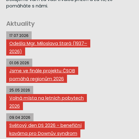
pomáháte s námi.
Aktuality
17.07 2026
Odešla Mgr. Miloslava Stará (1937–
2026)
01.06 2026
Jsme ve finále projektu ČSOB
pomáhá regionům 2026
25.05 2026
Volná místa na letních pobytech
2026
09.04 2026
Světový den DS 2026 - benefiční
kavárna pro Downův syndrom