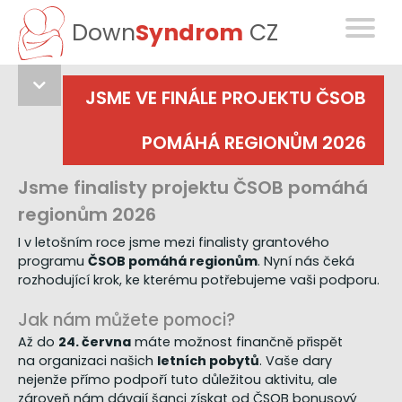
Down
Syndrom
CZ
JSME VE FINÁLE PROJEKTU ČSOB
POMÁHÁ REGIONŮM 2026
Jsme finalisty projektu ČSOB pomáhá
regionům 2026
I v letošním roce jsme mezi finalisty grantového
programu
ČSOB pomáhá regionům
. Nyní nás čeká
rozhodující krok, ke kterému potřebujeme vaši podporu.
Jak nám můžete pomoci?
Až do
24. června
máte možnost finančně přispět
na organizaci našich
letních pobytů
. Vaše dary
nejenže přímo podpoří tuto důležitou aktivitu, ale
zároveň nám dávají šanci získat od ČSOB bonusový