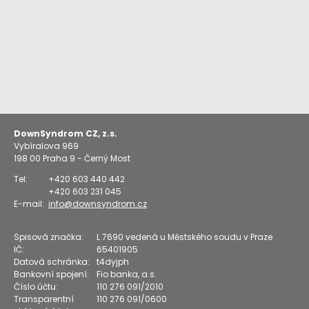
DownSyndrom CZ, z.s.
Vybíralova 969
198 00
Praha 9 - Černý Most
Tel:
+420 603 440 442
+420 603 231 045
E-mail:
info@downsyndrom.cz
Spisová značka:
L 7690 vedená u Městského soudu v Praze
IČ:
65401905
Datová schránka:
t4dyjph
Bankovní spojení:
Fio banka, a.s.
Číslo účtu:
110 276 091/2010
Transparentní
110 276 091/0600