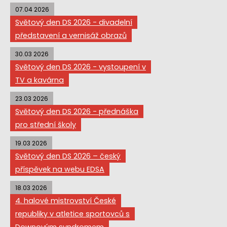
07.04 2026
Světový den DS 2026 - divadelní
představení a vernisáž obrazů
30.03 2026
Světový den DS 2026 - vystoupení v
TV a kavárna
23.03 2026
Světový den DS 2026 - přednáška
pro střední školy
19.03 2026
Světový den DS 2026 – český
příspěvek na webu EDSA
18.03 2026
4. halové mistrovství České
republiky v atletice sportovců s