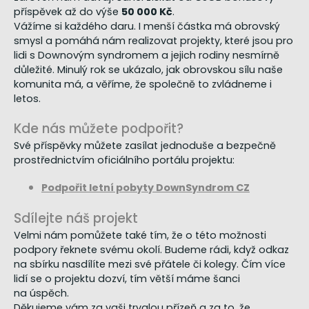
příspěvek až do výše
50 000 Kč
.
Vážíme si každého daru. I menší částka má obrovský
smysl a pomáhá nám realizovat projekty, které jsou pro
lidi s Downovým syndromem a jejich rodiny nesmírně
důležité. Minulý rok se ukázalo, jak obrovskou sílu naše
komunita má, a věříme, že společně to zvládneme i
letos.
Kde nás můžete podpořit?
Své příspěvky můžete zasílat jednoduše a bezpečně
prostřednictvím oficiálního portálu projektu:
Podpořit letní pobyty DownSyndrom CZ
Sdílejte náš projekt
Velmi nám pomůžete také tím, že o této možnosti
podpory řeknete svému okolí. Budeme rádi, když odkaz
na sbírku nasdílíte mezi své přátele či kolegy. Čím více
lidí se o projektu dozví, tím větší máme šanci
na úspěch.
Děkujeme vám za vaši trvalou přízeň a za to, že